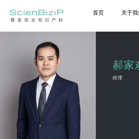
跳
首页
关于我
过
内
容
郝家
经理