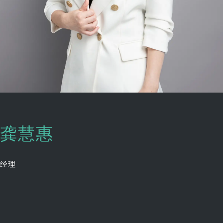
龚慧惠
经理