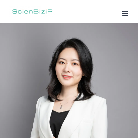
跳
过
内
容