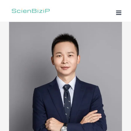
跳
过
内
容