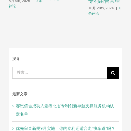
专利组合管理
5月 9th, 2025
|
0 条
2
评论
10月 28th, 2024
|
0
条评论
搜寻
搜
索：
最新文章
赛恩倍吉成功入选湖北省专利创新导航支撑服务机构认
定名单
优先审查新规9月实施，你的专利还适合走“快车道”吗？