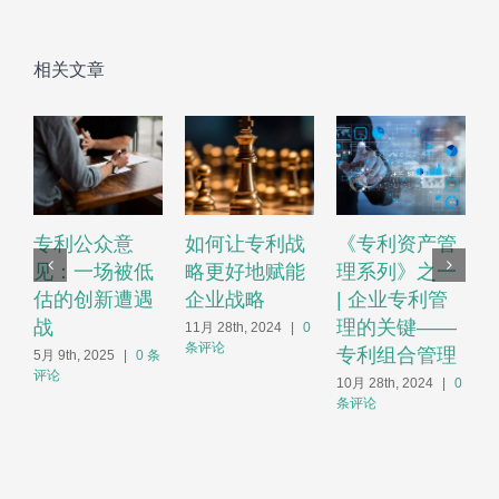
相关文章
专利公众意
如何让专利战
《专利资产管
见：一场被低
略更好地赋能
理系列》之一
估的创新遭遇
企业战略
| 企业专利管
战
理的关键——
11月 28th, 2024
|
0
条评论
专利组合管理
5月 9th, 2025
|
0 条
2
评论
10月 28th, 2024
|
0
条评论