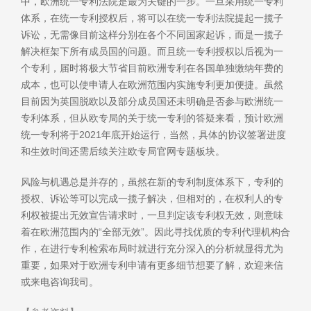
中，欧洲统一专利法院是最为关键的一步。一旦采用统一专利
体系，在统一专利授权后，将可以在统一专利法院提起一揽子
诉讼，无需像目前这样分别在各个不同国家起诉，而是一揽子
解决框架下所有成员国的问题。而且统一专利授权以后视为一
个专利，届时将极大节省目前欧洲专利在各国单独缴纳年费的
成本，也可以使申请人在欧洲范围内实施专利更加便捷。虽然
目前因为英国脱欧以及部分成员国还未明确是否参与欧洲统一
专利体系，但从欧专局的关于统一专利的答疑来看，预计欧洲
统一专利将于2021年底开始运行，当然，具体的协议签署进度
和生效时间还需后续关注欧专局官网专题板块。
风险与机遇总是并存的，虽然在新的专利制度体系下，专利的
授权、诉讼等可以完成一揽子解决，但相对的，在权利人的专
利权被提出无效宣告请求时，一旦判定该专利权无效，则意味
着在欧洲范围内的“全部无效”。因此寻找优质的专利代理机构合
作，在进行专利检索布局时就进行充分深入的分析就显得尤为
重要，如果对于欧洲专利申请有更多细节想要了解，欢迎来信
或来电咨询我司。