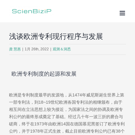
跳
过
内
容
浅谈欧洲专利现行程序与发展
龚 慧惠
|
1月 26th, 2022
|
观测＆洞悉
欧洲专利制度的起源和发展
欧洲是专利制度最早的发源地，从1474年威尼斯诞生世界上第
一部专利法，到18~19世纪欧洲各国专利法的相继颁布，由于
相互间在立法思想上较为接近，为国家法之间的协调及欧洲专
利公约的最终形成奠定了基础。经过几十年一波三折的磨合与
磋商，终于在1973年由欧洲14国在德国慕尼黑签订了欧洲专利
公约，并于1978年正式生效，截止目前欧洲专利公约已有38个